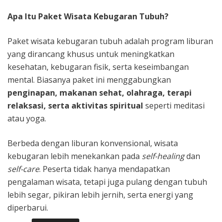
Apa Itu Paket Wisata Kebugaran Tubuh?
Paket wisata kebugaran tubuh adalah program liburan
yang dirancang khusus untuk meningkatkan
kesehatan, kebugaran fisik, serta keseimbangan
mental. Biasanya paket ini menggabungkan
penginapan, makanan sehat, olahraga, terapi
relaksasi, serta aktivitas spiritual
seperti meditasi
atau yoga.
Berbeda dengan liburan konvensional, wisata
kebugaran lebih menekankan pada
self-healing
dan
self-care
. Peserta tidak hanya mendapatkan
pengalaman wisata, tetapi juga pulang dengan tubuh
lebih segar, pikiran lebih jernih, serta energi yang
diperbarui.