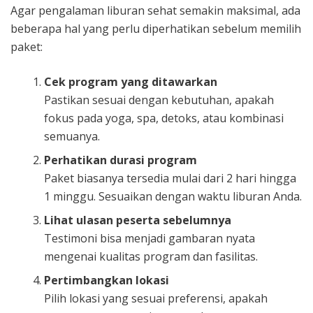
Agar pengalaman liburan sehat semakin maksimal, ada
beberapa hal yang perlu diperhatikan sebelum memilih
paket:
Cek program yang ditawarkan
Pastikan sesuai dengan kebutuhan, apakah
fokus pada yoga, spa, detoks, atau kombinasi
semuanya.
Perhatikan durasi program
Paket biasanya tersedia mulai dari 2 hari hingga
1 minggu. Sesuaikan dengan waktu liburan Anda.
Lihat ulasan peserta sebelumnya
Testimoni bisa menjadi gambaran nyata
mengenai kualitas program dan fasilitas.
Pertimbangkan lokasi
Pilih lokasi yang sesuai preferensi, apakah