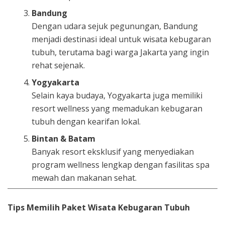
Bandung
Dengan udara sejuk pegunungan, Bandung
menjadi destinasi ideal untuk wisata kebugaran
tubuh, terutama bagi warga Jakarta yang ingin
rehat sejenak.
Yogyakarta
Selain kaya budaya, Yogyakarta juga memiliki
resort wellness yang memadukan kebugaran
tubuh dengan kearifan lokal.
Bintan & Batam
Banyak resort eksklusif yang menyediakan
program wellness lengkap dengan fasilitas spa
mewah dan makanan sehat.
Tips Memilih Paket Wisata Kebugaran Tubuh