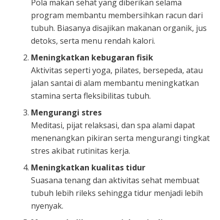
Pola makan sehat yang diberikan selama
program membantu membersihkan racun dari
tubuh. Biasanya disajikan makanan organik, jus
detoks, serta menu rendah kalori.
Meningkatkan kebugaran fisik
Aktivitas seperti yoga, pilates, bersepeda, atau
jalan santai di alam membantu meningkatkan
stamina serta fleksibilitas tubuh.
Mengurangi stres
Meditasi, pijat relaksasi, dan spa alami dapat
menenangkan pikiran serta mengurangi tingkat
stres akibat rutinitas kerja.
Meningkatkan kualitas tidur
Suasana tenang dan aktivitas sehat membuat
tubuh lebih rileks sehingga tidur menjadi lebih
nyenyak.