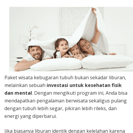
Paket wisata kebugaran tubuh bukan sekadar liburan,
melainkan sebuah
investasi untuk kesehatan fisik
dan mental
. Dengan mengikuti program ini, Anda bisa
mendapatkan pengalaman berwisata sekaligus pulang
dengan tubuh lebih segar, pikiran lebih rileks, dan
energi yang diperbarui.
Jika biasanya liburan identik dengan kelelahan karena