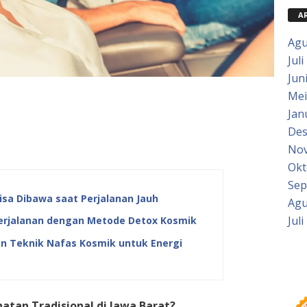
A
Agu
Juli
Jun
Mei
Jan
Des
Nov
Okt
Sep
sa Dibawa saat Perjalanan Jauh
Agu
Juli
erjalanan dengan Metode Detox Kosmik
an Teknik Nafas Kosmik untuk Energi
atan Tradisional di Jawa Barat?