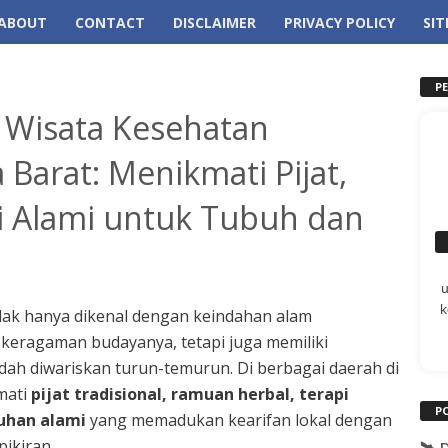
ABOUT
CONTACT
DISCLAIMER
PRIVACY POLICY
SI
P
Wisata Kesehatan
a Barat: Menikmati Pijat,
i Alami untuk Tubuh dan
k
idak hanya dikenal dengan keindahan alam
 keragaman budayanya, tetapi juga memiliki
dah diwariskan turun-temurun. Di berbagai daerah di
mati
pijat tradisional, ramuan herbal, terapi
P
buhan alami
yang memadukan kearifan lokal dengan
ikiran.
🛰️