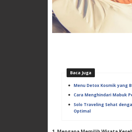
Baca Juga
Menu Detox Kosmik yang Bi
Cara Menghindari Mabuk P
Solo Traveling Sehat deng
Optimal
1. Mengapa Memilih Wisata Keseh