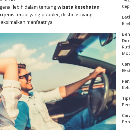
Cep
genal lebih dalam tentang
wisata kesehatan
ri jenis terapi yang populer, destinasi yang
Lat
maksimalkan manfaatnya.
Efe
Ben
Dir
Rut
Mob
Car
Eks
Pan
Kel
Tip
Pem
Car
Pop