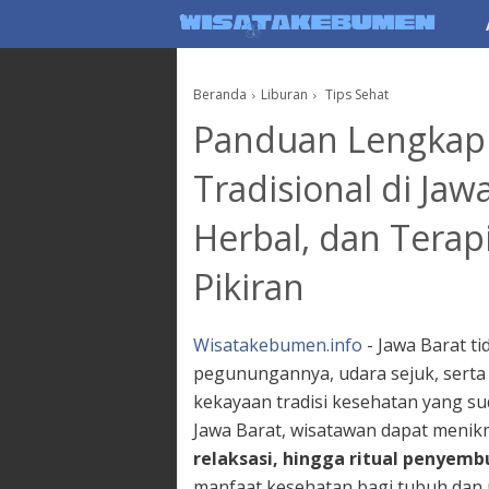
AboutF
Beranda
Liburan
Tips Sehat
Panduan Lengkap 
Tradisional di Jaw
Herbal, dan Terap
Pikiran
Wisatakebumen.info
- Jawa Barat t
pegunungannya, udara sejuk, serta
kekayaan tradisi kesehatan yang su
Jawa Barat, wisatawan dapat menik
relaksasi, hingga ritual penyem
manfaat kesehatan bagi tubuh dan p