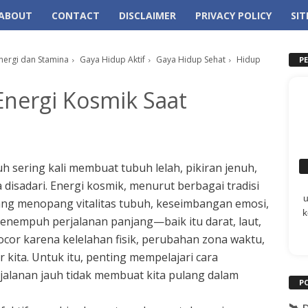
ABOUT
CONTACT
DISCLAIMER
PRIVACY POLICY
SI
nergi dan Stamina
Gaya Hidup Aktif
Gaya Hidup Sehat
Hidup
P
nergi Kosmik Saat
h sering kali membuat tubuh lelah, pikiran jenuh,
 disadari. Energi kosmik, menurut berbagai tradisi
 yang menopang vitalitas tubuh, keseimbangan emosi,
k
 menempuh perjalanan panjang—baik itu darat, laut,
cor karena kelelahan fisik, perubahan zona waktu,
 kita. Untuk itu, penting mempelajari cara
alanan jauh tidak membuat kita pulang dalam
P
🛰️