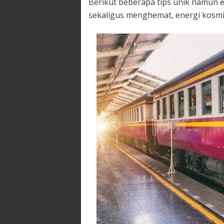
Berikut beberapa tips unik namun e
sekaligus menghemat, energi kosmik