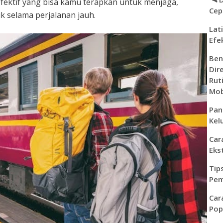
fektif yang bisa kamu terapkan untuk menjaga,
Cep
 selama perjalanan jauh.
Lat
Efe
Ben
Dir
Rut
Mob
Pan
Kel
Car
Eks
Tip
Pem
Car
Pop