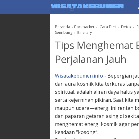
AboutF
Beranda
Backpacker
Cara Diet
Detox
E
Seimbang
Itinerary
Tips Menghemat E
Perjalanan Jauh
Wisatakebumen.info
- Bepergian jau
dan aura kosmik kita terkuras tanpa
spiritual, adalah aliran daya halus
serta kejernihan pikiran. Saat kita
maupun udara—energi ini rentan bo
dan paparan getaran asing di sekitar
menghemat energi kosmik agar perj
keadaan “kosong”.