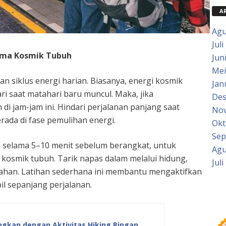
A
Agu
Juli
rama Kosmik Tubuh
Jun
Mei
an siklus energi harian. Biasanya, energi kosmik
Jan
hari saat matahari baru muncul. Maka, jika
Des
i jam-jam ini. Hindari perjalanan panjang saat
Nov
ada di fase pemulihan energi.
Okt
Sep
 selama 5–10 menit sebelum berangkat, untuk
Agu
kosmik tubuh. Tarik napas dalam melalui hidung,
Juli
lahan. Latihan sederhana ini membantu mengaktifkan
bil sepanjang perjalanan.
gkan dengan Aktivitas Hiking Ringan