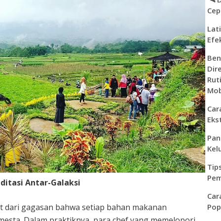
Cep
Lat
Efe
Ben
Dir
Rut
Mob
Car
Eks
Pan
Kel
Tip
Pem
itasi Antar-Galaksi
Car
Pop
at dari gagasan bahwa setiap bahan makanan
esta. Dalam praktiknya, para chef yang memelopori