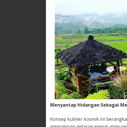
Menyantap Hidangan Sebagai Med
Konsep kuliner kosmik ini berangk
menyimpan getaran energi alam sem