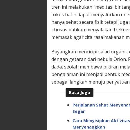
tren ini melakukan “meditasi bin
fokus batin dapat menyalurkan ene
hanya sehat secara fisik tetapi ju
khusus bahkan menyalakan frekue
memasak agar cita rasa makanan m
Bayangkan mencicipi salad organik 
dengan getaran dari nebula Orion. 
dada, seolah membawa pikiran mela
pengalaman ini menjadi bentuk med
sebagai langkah menuju penyatuan 
Baca Juga
Perjalanan Sehat Menyena
Segar
Cara Menyisipkan Aktivita
Menyenangkan