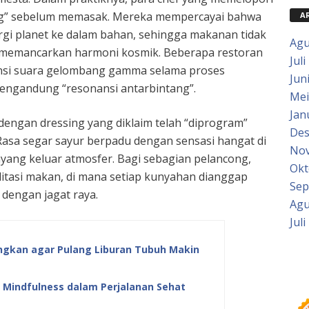
tang” sebelum memasak. Mereka mempercayai bahwa
A
rgi planet ke dalam bahan, sehingga makanan tidak
Agu
ga memancarkan harmoni kosmik. Beberapa restoran
Juli
nsi suara gelombang gamma selama proses
Jun
engandung “resonansi antarbintang”.
Mei
Jan
dengan dressing yang diklaim telah “diprogram”
Des
Rasa segar sayur berpadu dengan sensasi hangat di
Nov
yang keluar atmosfer. Bagi sebagian pelancong,
Okt
itasi makan, di mana setiap kunyahan dianggap
Sep
dengan jagat raya.
Agu
Juli
ngkan agar Pulang Liburan Tubuh Makin
s Mindfulness dalam Perjalanan Sehat