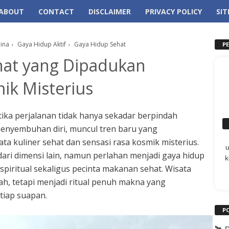
ABOUT
CONTACT
DISCLAIMER
PRIVACY POLICY
SI
ina
Gaya Hidup Aktif
Gaya Hidup Sehat
P
hat yang Dipadukan
ik Misterius
tika perjalanan tidak hanya sekadar berpindah
penyembuhan diri, muncul tren baru yang
a kuliner sehat dan sensasi rasa kosmik misterius.
 dari dimensi lain, namun perlahan menjadi gaya hidup
k
spiritual sekaligus pecinta makanan sehat. Wisata
dah, tetapi menjadi ritual penuh makna yang
tiap suapan.
P
🛰️