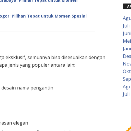
Surabaya: Pilihan Tepat untuk Momen
A
ogor: Pilihan Tepat untuk Momen Spesial
Agu
Juli
Jun
Mei
Jan
Des
ga eksklusif, semuanya bisa disesuaikan dengan
Nov
a jenis yang populer antara lain:
Okt
Sep
Agu
n desain nama pengantin
Juli
asan elegan