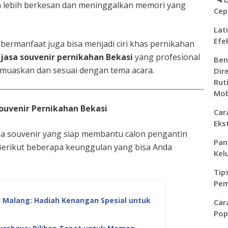
sa lebih berkesan dan meninggalkan memori yang
Cep
Lat
Efe
bermanfaat juga bisa menjadi ciri khas pernikahan
jasa souvenir pernikahan Bekasi
yang profesional
Ben
emuaskan dan sesuai dengan tema acara.
Dir
Rut
Mob
uvenir Pernikahan Bekasi
Car
Eks
asa souvenir yang siap membantu calon pengantin
Pan
Berikut beberapa keunggulan yang bisa Anda
Kel
Tip
Pem
n Malang: Hadiah Kenangan Spesial untuk
Car
Pop