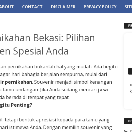
ABOUT
CONTACT
DISCLAIMER
PRIVACY POLICY
SI
P
ikahan Bekasi: Pilihan
n Spesial Anda
n pernikahan bukanlah hal yang mudah. Ada begitu
agar hari bahagia berjalan sempurna, mulai dari
ir pernikahan
. Souvenir menjadi simbol kenangan
a tamu undangan. Jika Anda sedang mencari
jasa
k
da berada di tempat yang tepat.
gitu Penting?
l, tetapi bentuk apresiasi kepada para tamu yang
P
 hari istimewa Anda. Dengan memilih souvenir yang
🛰️